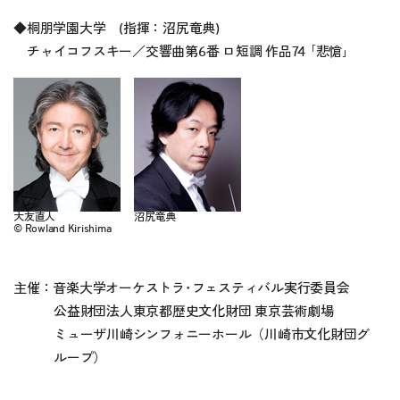
◆
桐朋学園大学 (指揮：沼尻竜典)
チャイコフスキー／交響曲第6番 ロ短調 作品74 ｢悲愴｣
大友直人
沼尻竜典
© Rowland Kirishima
主催：音楽大学オーケストラ･フェスティバル実行委員会
公益財団法人東京都歴史文化財団 東京芸術劇場
ミューザ川崎シンフォニーホール（川崎市文化財団グ
ループ）