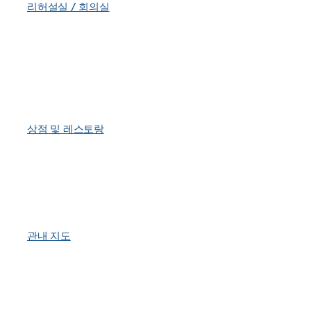
리허설실 / 회의실
상점 및 레스토랑
관내 지도