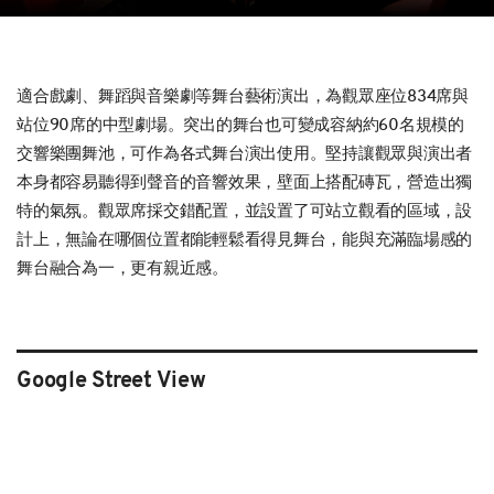
適合戲劇、舞蹈與音樂劇等舞台藝術演出，為觀眾座位834席與
站位90席的中型劇場。突出的舞台也可變成容納約60名規模的
交響樂團舞池，可作為各式舞台演出使用。堅持讓觀眾與演出者
本身都容易聽得到聲音的音響效果，壁面上搭配磚瓦，營造出獨
特的氣氛。觀眾席採交錯配置，並設置了可站立觀看的區域，設
計上，無論在哪個位置都能輕鬆看得見舞台，能與充滿臨場感的
舞台融合為一，更有親近感。
Google Street View