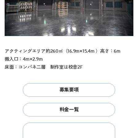
アクティングエリア約260㎡（16.9m×15.4m ）高さ：6m
搬入口：4m×2.9m
床面：コンパネ二層 制作室は校舎2F
募集要項
料金一覧