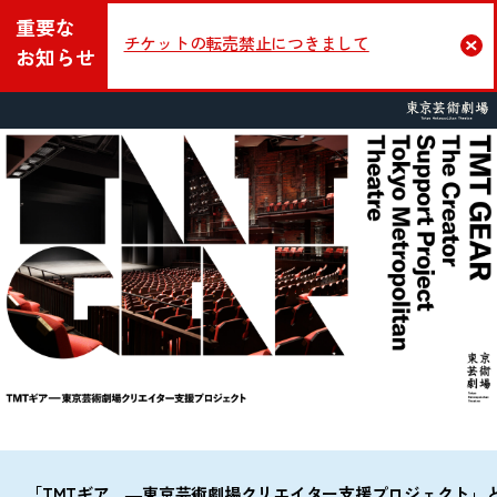
重要な
チケットの転売禁止につきまして
Cl
お知らせ
「TMTギア ―東京芸術劇場クリエイター支援プロジェクト」