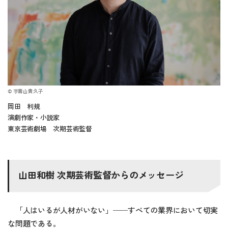
© 宇壽山貴久子
岡田 利規
演劇作家・小説家
東京芸術劇場 次期芸術監督
山田和樹 次期芸術監督からのメッセージ
「人はいるが人材がいない」
──
すべての業界において切実
な問題である。