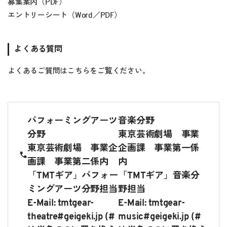
募集案内（
PDF
）
エントリーシート（
Word
／
PDF
）
よくある質問
よくあるご質問は
こちら
をご覧ください。
パフォーミングアーツ
音楽分野
分野
東京芸術劇場 事業
東京芸術劇場 事業企
企画課 事業第一係
画課 事業第二係内
内
「TMTギア」パフォー
「TMTギア」音楽分
ミングアーツ分野担当
野担当
E-Mail: tmtgear-
E-Mail: tmtgear-
theatre#geigeki.jp (#
music#geigeki.jp (#