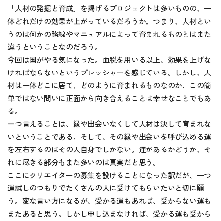
「人材の発掘と育成」を掲げるプロジェクトは多いものの、一
体どれだけの効果が上がっているだろうか。つまり、人材とい
うのは何かの路線やマニュアルによって育まれるものとはまた
違うということなのだろう。
今回は国がやる気になった。血税を用いる以上、効果を上げな
ければならないというプレッシャーを感じている。しかし、人
材は一体どこに居て、どのように育まれるものなのか、この簡
単ではない問いに正面から向き合えることは幸せなことでもあ
る。
一つ言えることは、縁や出会いなくして人材は決して育まれな
いということである。そして、その縁や出会いを呼び込める運
を左右するのはその人自身でしかない。運があるかどうか、そ
れに尽きる部分もまた多いのは真実だと思う。
ここにクリエイターの募集を設けることになった訳だが、一つ
運試しのつもりでたくさんの人に受けてもらいたいと切に願
う。変な言い方になるが、受かる運もあれば、受からない運も
またあると思う。しかし申し込まなければ、受かる運も受から