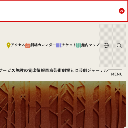
Cl
言語
サイト内
アクセス
劇場カレンダー
チケット
館内マップ
サービス
施設の貸出情報
東京芸術劇場とは
芸劇ジャーナル