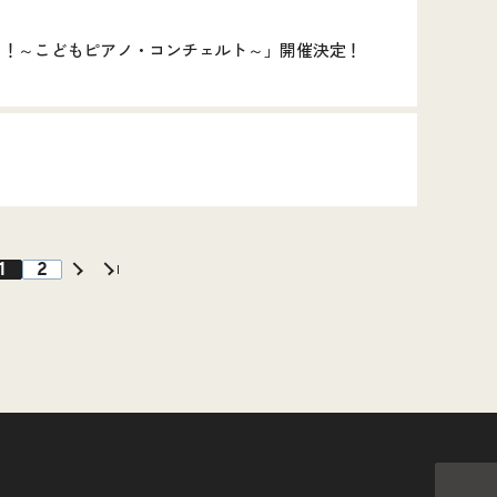
がソリスト！～こどもピアノ・コンチェルト～」開催決定！
1
2
次へ
最後へ