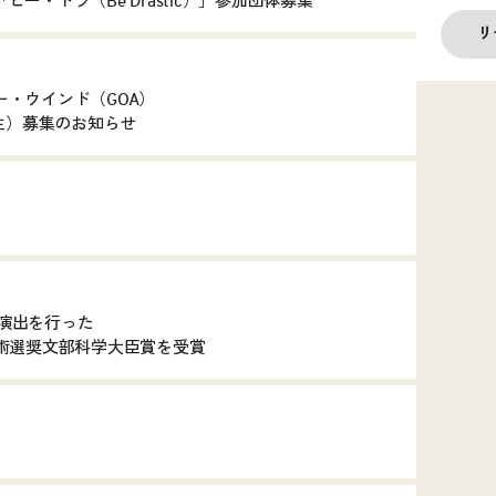
・ドラ（Be Drastic）」参加団体募集
リ
・ウインド（GOA）
期生）募集のお知らせ
付・演出を行った
術選奨文部科学大臣賞を受賞