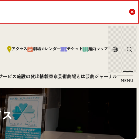
Cl
言語
サイト内
アクセス
劇場カレンダー
チケット
館内マップ
サービス
施設の貸出情報
東京芸術劇場とは
芸劇ジャーナル
ビス