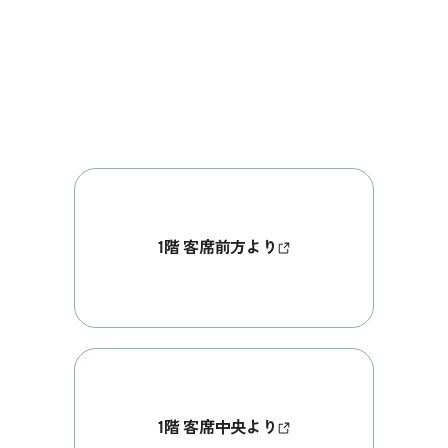
1階 客席前方より
1階 客席中央より