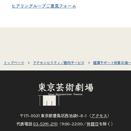
ヒアリングループご意見フォーム
トップページ
アクセシビリティ／館内サービス
鑑賞サポート対象公演一
〒171–0021 東京都豊島区西池袋1–8–1 〈
アクセス
〉
代表電話
03–5391–2111
（9:00–22:00／
休館日
を除く）