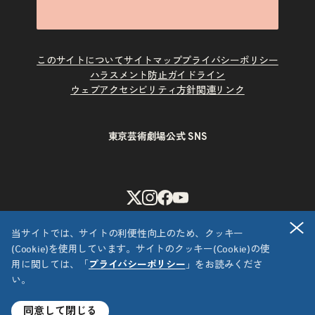
このサイトについて
サイトマップ
プライバシーポリシー
ハラスメント防止ガイドライン
ウェブアクセシビリティ方針
関連リンク
東京芸術劇場公式 SNS
X
Instagram
Facebook
Youtube
閉
当サイトでは、サイトの利便性向上のため、クッキー
(Cookie)を使用しています。サイトのクッキー(Cookie)の使
用に関しては、「
プライバシーポリシー
」をお読みくださ
い。
Copyright © 公益財団法人東京都歴史文化財団 東京芸術劇場
All Rights Reserved.
同意して閉じる