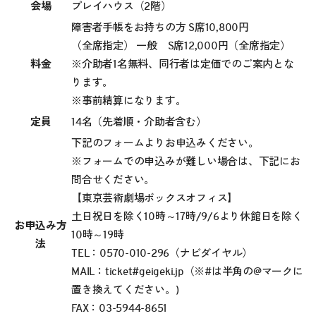
会場
プレイハウス（2階）
障害者手帳をお持ちの方 S席10,800円
（全席指定） 一般 S席12,000円（全席指定）
料金
※介助者1名無料、同行者は定価でのご案内とな
ります。
※事前精算になります。
定員
14名（先着順・介助者含む）
下記のフォームよりお申込みください。
※フォームでの申込みが難しい場合は、下記にお
問合せください。
【東京芸術劇場ボックスオフィス】
土日祝日を除く10時～17時/9/6より休館日を除く
お申込み方
10時～19時
法
TEL：
0570-010-296
（ナビダイヤル）
MAIL：ticket#geigeki.jp（※#は半角の@マークに
置き換えてください。)
FAX：03-5944-8651