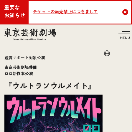
重要な
チケットの転売禁止につきまして
Cl
お知らせ
言語
鑑賞サポート対象公演
東京芸術劇場共催
ロロ新作本公演
『ウルトラソウルメイト』