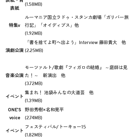
表紙・背
(1.58MB)
表紙
ルーマニア国立ラドゥ・スタンカ劇場「ガリバー旅
特集v
行記」「オイディプス」他
(1.92MB)
「書を捨てよ町へ出よう」Interview 藤田貴大 他
演劇公演
(2.25MB)
モーツァルト/歌劇『フィガロの結婚』 ～庭師は見
音楽公演
た！～ 新演出 他
(3.72MB)
集まれ！ 池袋みんなの大道芸 他
イベント
(1.39MB)
ONE'S
野田秀樹×名和晃平
voice
(2.74MB)
フェスティバル/トーキョー15
イベント
(1.82MB)