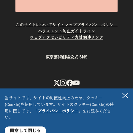
このサイトについて
サイトマップ
プライバシーポリシー
ハラスメント防止ガイドライン
ウェブアクセシビリティ方針
関連リンク
東京芸術劇場公式 SNS
X
Instagram
Facebook
Youtube
閉
当サイトでは、サイトの利便性向上のため、クッキー
(Cookie)を使用しています。サイトのクッキー(Cookie)の使
用に関しては、「
プライバシーポリシー
」をお読みくださ
い。
Copyright © 公益財団法人東京都歴史文化財団 東京芸術劇場
All Rights Reserved.
同意して閉じる