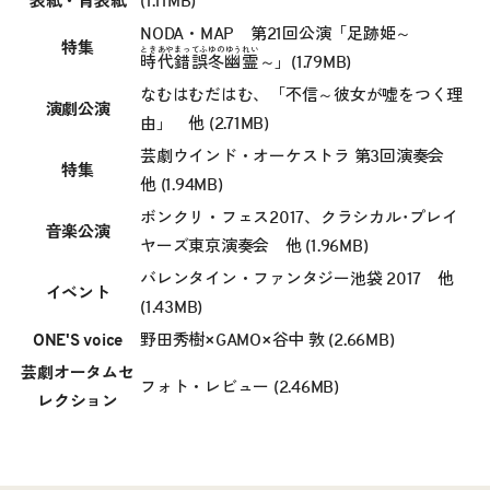
表紙・背表紙
(1.11MB)
NODA・MAP 第21回公演「足跡姫～
特集
ときあやまってふゆのゆうれい
時代錯誤冬幽霊
～」
(1.79MB)
なむはむだはむ、「不信～彼女が嘘をつく理
演劇公演
由」 他
(2.71MB)
芸劇ウインド・オーケストラ 第3回演奏会
特集
他
(1.94MB)
ボンクリ・フェス2017、クラシカル･プレイ
音楽公演
ヤーズ東京演奏会 他
(1.96MB)
バレンタイン・ファンタジー池袋 2017 他
イベント
(1.43MB)
ONE'S voice
野田秀樹×GAMO×谷中 敦
(2.66MB)
芸劇オータムセ
フォト・レビュー
(2.46MB)
レクション