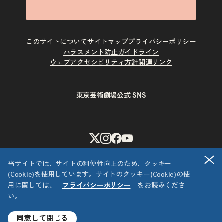
このサイトについて
サイトマップ
プライバシーポリシー
ハラスメント防止ガイドライン
ウェブアクセシビリティ方針
関連リンク
東京芸術劇場公式 SNS
X
Instagram
Facebook
Youtube
閉
当サイトでは、サイトの利便性向上のため、クッキー
(Cookie)を使用しています。サイトのクッキー(Cookie)の使
用に関しては、「
プライバシーポリシー
」をお読みくださ
い。
Copyright © 公益財団法人東京都歴史文化財団 東京芸術劇場
All Rights Reserved.
同意して閉じる