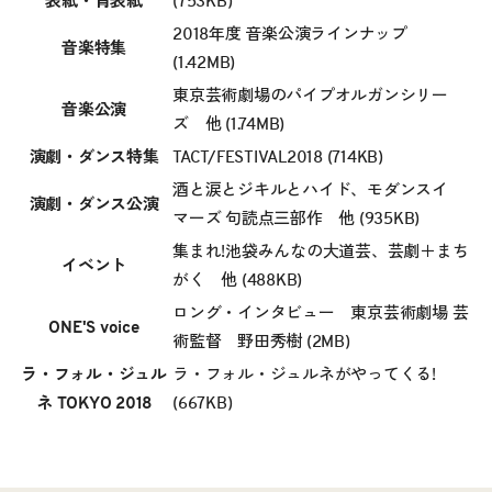
表紙・背表紙
(753KB)
2018年度 音楽公演ラインナップ
音楽特集
(1.42MB)
東京芸術劇場のパイプオルガンシリー
音楽公演
ズ 他
(1.74MB)
演劇・ダンス特集
TACT/FESTIVAL2018
(714KB)
酒と涙とジキルとハイド、モダンスイ
演劇・ダンス公演
マーズ 句読点三部作 他
(935KB)
集まれ!池袋みんなの大道芸、芸劇＋まち
イベント
がく 他
(488KB)
ロング・インタビュー 東京芸術劇場 芸
ONE'S voice
術監督 野田秀樹
(2MB)
ラ・フォル・ジュル
ラ・フォル・ジュルネがやってくる!
ネ TOKYO 2018
(667KB)