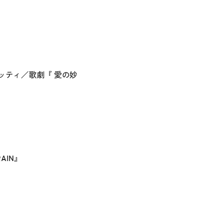
ッティ／歌劇『 愛の妙
RAIN』