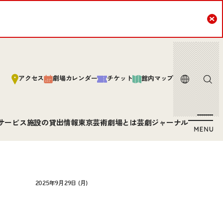
Cl
言語
サイト内
アクセス
劇場カレンダー
チケット
館内マップ
サービス
施設の貸出情報
東京芸術劇場とは
芸劇ジャーナル
2025年9月29日 (月)