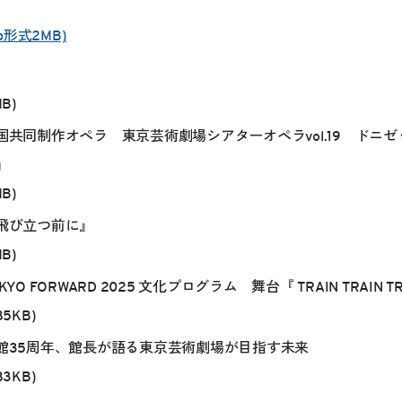
p形式2MB)
MB)
国共同制作オペラ 東京芸術劇場シアターオペラvol.19 ドニゼ
』
MB)
飛び立つ前に』
MB)
KYO FORWARD 2025 文化プログラム 舞台『 TRAIN TRAIN T
85KB)
館35周年、館長が語る東京芸術劇場が目指す未来
83KB)