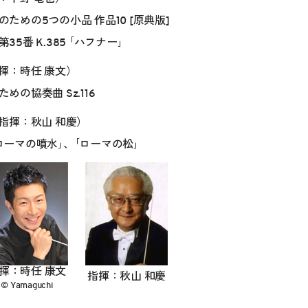
ための5つの小品 作品10 [原典版]
5番 K.385 ｢ハフナー｣
揮：時任 康文）
の協奏曲 Sz.116
指揮：秋山 和慶）
ーマの噴水｣、｢ローマの松｣
揮：時任 康文
指揮：秋山 和慶
© Yamaguchi