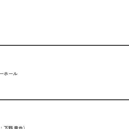
）
ーホール
：下野 竜也）