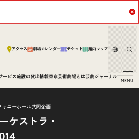
Cl
言語
サイト内
アクセス
劇場カレンダー
チケット
館内マップ
サービス
施設の貸出情報
東京芸術劇場とは
芸劇ジャーナル
フォニーホール共同企画
オーケストラ・
14