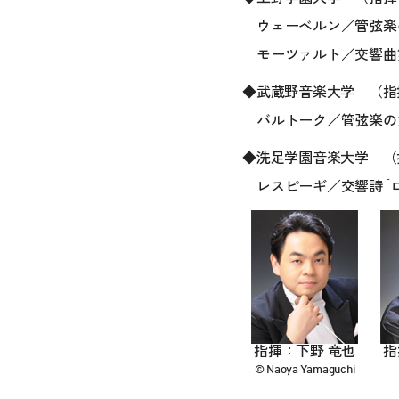
ウェーベルン／管弦楽の
モーツァルト／交響曲第3
◆武蔵野音楽大学 （指
バルトーク／管弦楽のため
◆洗足学園音楽大学 （
レスピーギ／交響詩｢ロ
指揮：下野 竜也
指
© Naoya Yamaguchi