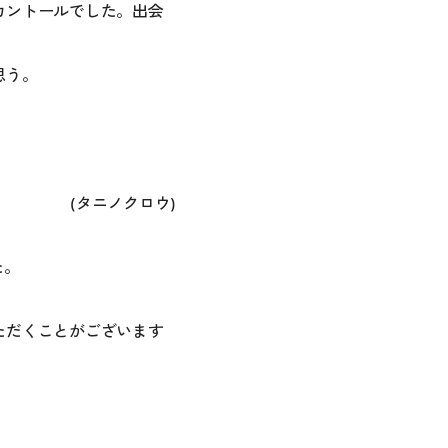
カントールでした。出会
。
思う。
(タニノクロウ)
た。
ただくことがございます