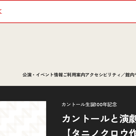
て
公演・イベント情報
ご利用案内
アクセシビリティ／館内
カントール生誕100年記念
カントールと演
【タニノクロウ