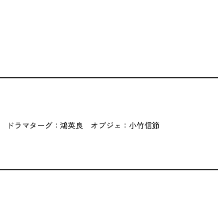
 ドラマターグ：鴻英良 オブジェ：小竹信節