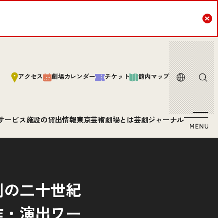
Cl
言語
サイト内
アクセス
劇場カレンダー
チケット
館内マップ
サービス
施設の貸出情報
東京芸術劇場とは
芸劇ジャーナル
劇の二十世紀
作・演出ワー