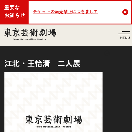
重要な
チケットの転売禁止につきまして
Cl
お知らせ
言語
江北・王怡清 二人展