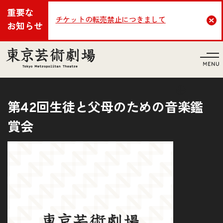
重要な
チケットの転売禁止につきまして
Cl
お知らせ
言語
第42回生徒と父母のための音楽鑑
賞会