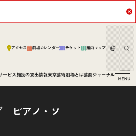
Cl
言語
サイト内
アクセス
劇場カレンダー
チケット
館内マップ
サービス
施設の貸出情報
東京芸術劇場とは
芸劇ジャーナル
グ ピアノ・ソ