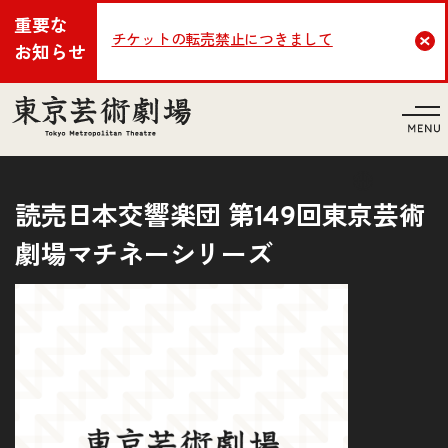
重要な
チケットの転売禁止につきまして
Cl
お知らせ
言語
読売日本交響楽団 第149回東京芸術
劇場マチネーシリーズ