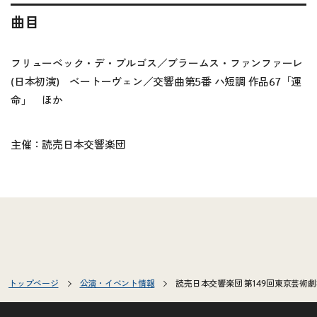
曲目
フリューベック・デ・ブルゴス／ブラームス・ファンファーレ
(日本初演) ベートーヴェン／交響曲第5番 ハ短調 作品67「運
命」 ほか
主催：読売日本交響楽団
トップページ
公演・イベント情報
読売日本交響楽団 第149回東京芸術