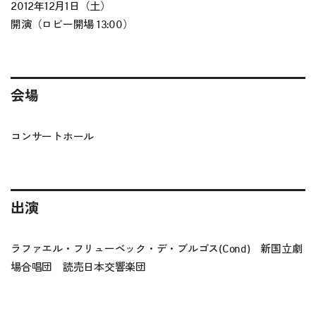
2012年12月1日（土）
開演（ロビー開場 13:00）
会場
コンサートホール
出演
ラファエル・フリューベック・デ・ブルゴス(Cond) 新国立劇
場合唱団 読売日本交響楽団