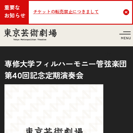
重要な
チケットの転売禁止につきまして
Cl
お知らせ
言語
専修大学フィルハーモニー管弦楽団
第40回記念定期演奏会