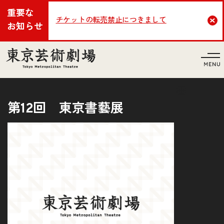
重要な
チケットの転売禁止につきまして
Cl
お知らせ
言語
第12回 東京書藝展