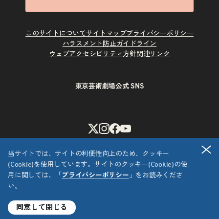
このサイトについて
サイトマップ
プライバシーポリシー
ハラスメント防止ガイドライン
ウェブアクセシビリティ方針
関連リンク
東京芸術劇場公式 SNS
X
Instagram
Facebook
Youtube
閉
当サイトでは、サイトの利便性向上のため、クッキー
(Cookie)を使用しています。サイトのクッキー(Cookie)の使
用に関しては、「
プライバシーポリシー
」をお読みくださ
い。
Copyright © 公益財団法人東京都歴史文化財団 東京芸術劇場
All Rights Reserved.
同意して閉じる