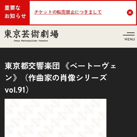
重要な
チケットの転売禁止につきまして
Cl
お知らせ
言語
東京都交響楽団 《ベートーヴェ
ン》（作曲家の肖像シリーズ
vol.91）