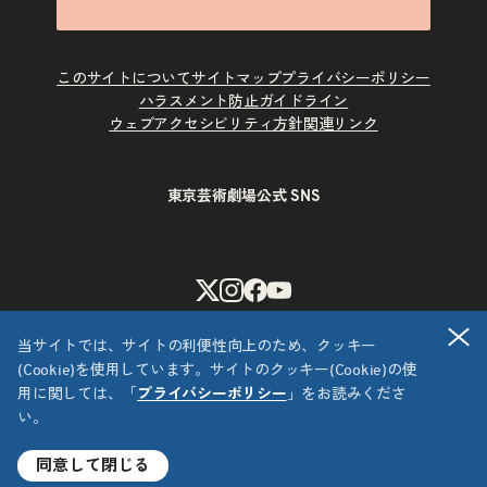
このサイトについて
サイトマップ
プライバシーポリシー
ハラスメント防止ガイドライン
ウェブアクセシビリティ方針
関連リンク
東京芸術劇場公式 SNS
X
Instagram
Facebook
Youtube
閉
当サイトでは、サイトの利便性向上のため、クッキー
(Cookie)を使用しています。サイトのクッキー(Cookie)の使
用に関しては、「
プライバシーポリシー
」をお読みくださ
い。
Copyright © 公益財団法人東京都歴史文化財団 東京芸術劇場
All Rights Reserved.
同意して閉じる