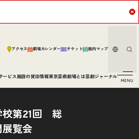
Cl
言語
サイト内
アクセス
劇場カレンダー
チケット
館内マップ
サービス
施設の貸出情報
東京芸術劇場とは
芸劇ジャーナル
校第21回 総
門展覧会