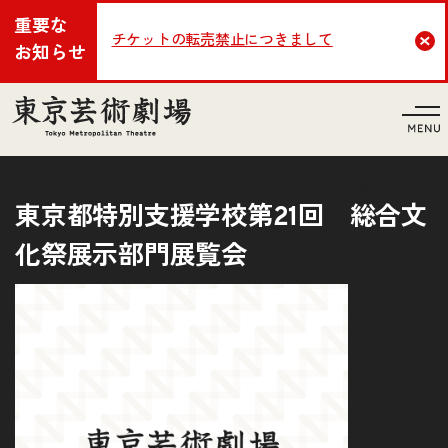
重要な
チケットの転売禁止につきまして
Cl
お知らせ
言語
東京都特別支援学校第21回 総合文
化祭展示部門展覧会