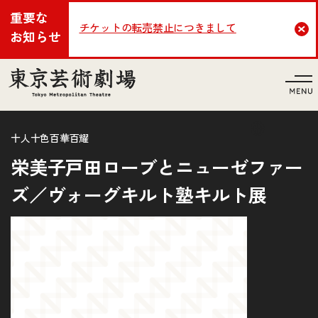
重要な
チケットの転売禁止につきまして
Cl
お知らせ
言語
十人十色百華百耀
栄美子戸田ローブとニューゼファー
ズ／ヴォーグキルト塾キルト展