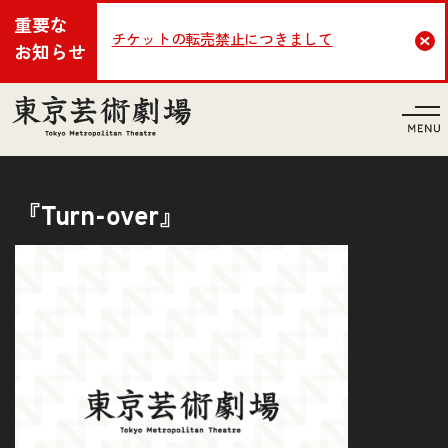
重要な
チケットの転売禁止につきまして
Cl
お知らせ
言語
『Turn-over』