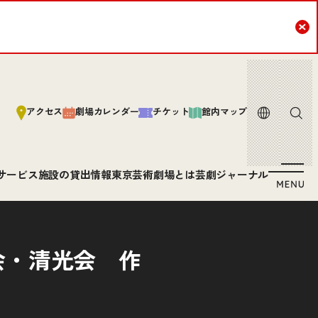
Cl
言語
サイト内
アクセス
劇場カレンダー
チケット
館内マップ
サービス
施設の貸出情報
東京芸術劇場とは
芸劇ジャーナル
会・清光会 作