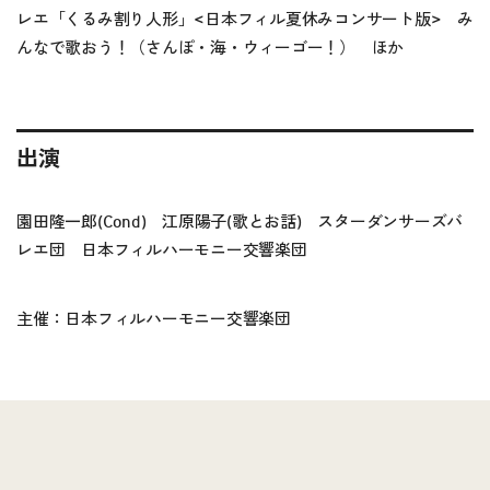
レエ「くるみ割り人形」<日本フィル夏休みコンサート版> み
んなで歌おう！（さんぽ・海・ウィーゴー！） ほか
出演
園田隆一郎(Cond) 江原陽子(歌とお話) スターダンサーズバ
レエ団 日本フィルハーモニー交響楽団
主催：日本フィルハーモニー交響楽団