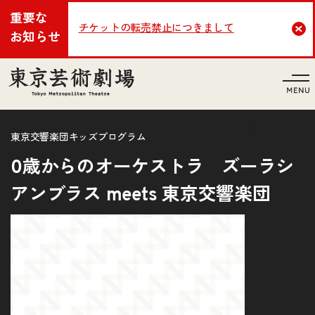
重要な
チケットの転売禁止につきまして
Cl
お知らせ
言語
東京交響楽団キッズプログラム
0歳からのオーケストラ ズーラシ
アンブラス meets 東京交響楽団