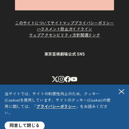
このサイトについて
サイトマップ
プライバシーポリシー
ハラスメント防止ガイドライン
ウェブアクセシビリティ方針
関連リンク
東京芸術劇場公式 SNS
X
Instagram
Facebook
Youtube
閉
当サイトでは、サイトの利便性向上のため、クッキー
(Cookie)を使用しています。サイトのクッキー(Cookie)の使
用に関しては、「
プライバシーポリシー
」をお読みくださ
い。
Copyright © 公益財団法人東京都歴史文化財団 東京芸術劇場
All Rights Reserved.
同意して閉じる