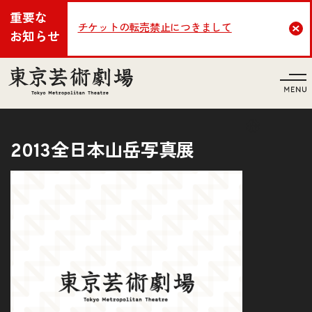
重要な
チケットの転売禁止につきまして
Cl
お知らせ
言語
2013全日本山岳写真展