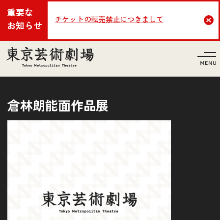
重要な
チケットの転売禁止につきまして
Cl
お知らせ
言語
倉林朗能面作品展