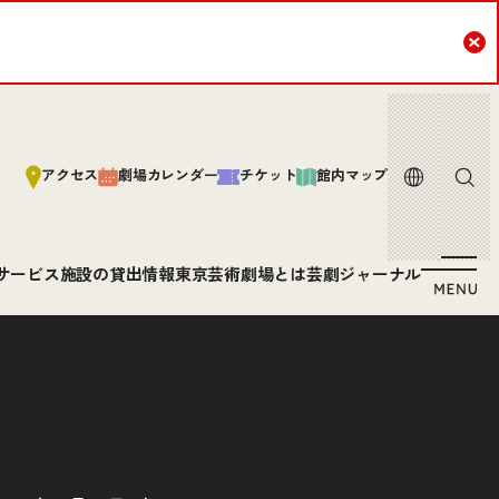
Cl
言語
サイト内
アクセス
劇場カレンダー
チケット
館内マップ
サービス
施設の貸出情報
東京芸術劇場とは
芸劇ジャーナル