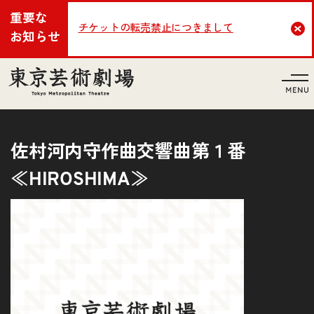
重要な
チケットの転売禁止につきまして
Cl
お知らせ
言語
佐村河内守作曲交響曲第１番
≪HIROSHIMA≫