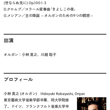
(世ならぬ先に) Op.100 I-3
D.クロムプ／コラール変奏曲｢きよしこの夜｣
O.メシアン／主の降誕 ～オルガンのための9つの瞑想～
出演
オルガン：小林 英之、川越 聡子
プロフィール
小林 英之 (オルガン) Hideyuki Kobayashi, Organ
東京藝術大学音楽学部卒業、同大学院修
了。ドイツ、フランクフルト音楽大学卒