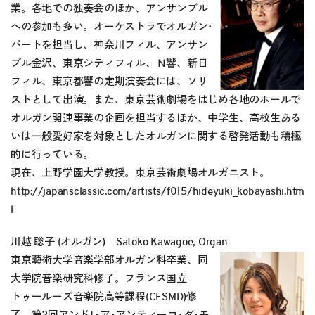
業。各地での独奏会のほか、アンサンブル
への参加も多い。オーケストラでオルガン･
パートを担当し、神奈川フィル、アンサン
ブル金沢、東京シティフィル、Ｎ響、新日
フィル、東京都響の定期演奏会には、ソリ
ストとして出演。また、東京芸術劇場をはじめ各地のホールで
オルガン関連事業の企画を担当するほか、中学生、高校生ある
いは一般愛好家を対象としたオルガンに関する啓発活動も積極
的に行っている。
現在、上野学園大学教授。東京芸術劇場オルガニスト。
http://japansclassic.com/artists/f015/hideyuki_kobayashi.htm
l
川越 聡子 (オルガン) Satoko Kawagoe, Organ
東京藝術大学音楽学部オルガン科卒業、同
大学院音楽研究科修了。フランス国立
トゥールーズ音楽院高等課程(CESMD)修