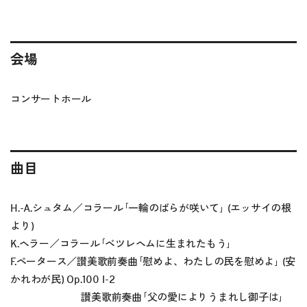
会場
コンサートホール
曲目
H.-A.シュタム／コラール｢一輪のばらが咲いて｣ (エッサイの根
より)
K.ヘラー／コラール｢ベツレヘムに生まれたもう｣
F.ペータース／讃美歌前奏曲｢慰めよ、わたしの民を慰めよ｣ (安
かれわが民) Op.100 I-2
讃美歌前奏曲｢父の愛によりうまれし御子は｣