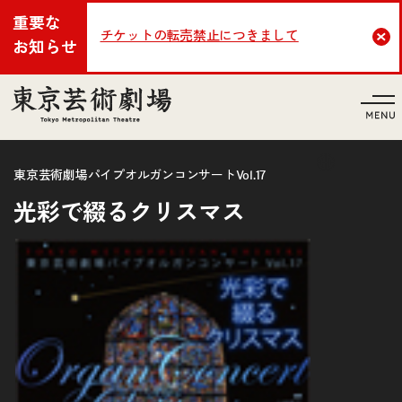
重要な
チケットの転売禁止につきまして
Cl
お知らせ
言語
東京芸術劇場パイプオルガンコンサートVol.17
光彩で綴るクリスマス