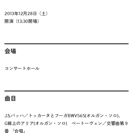
2013年12月28日（土）
開演（13:30開場）
会場
コンサートホール
曲目
J.S.バッハ／トッカータとフーガBWV565(オルガン・ソロ)、
G線上のアリア(オルガン・ソロ) ベートーヴェン／交響曲第９
番 「合唱」