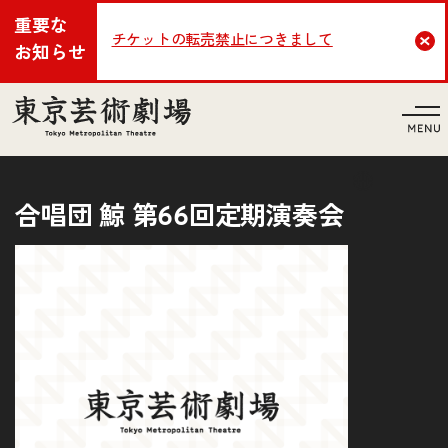
重要な
チケットの転売禁止につきまして
Cl
お知らせ
言語
合唱団 鯨 第66回定期演奏会