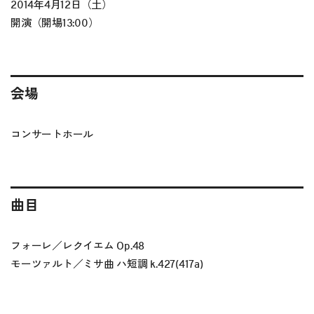
2014年4月12日（土）
開演（開場13:00）
会場
コンサートホール
曲目
フォーレ／レクイエム Op.48
モーツァルト／ミサ曲 ハ短調 k.427(417a)