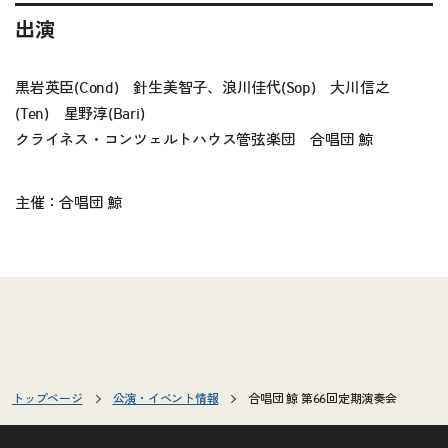
出演
黒岩英臣(Cond) 針生美智子、浪川佳代(Sop) 大川信之
(Ten) 星野淳(Bari)
クライネス・コンツェルトハウス管弦楽団 合唱団 鯨
主催：合唱団 鯨
トップページ
公演・イベント情報
合唱団 鯨 第66回定期演奏会