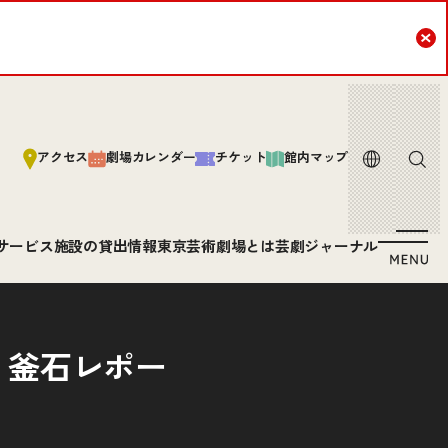
Cl
言語
サイト内
アクセス
劇場カレンダー
チケット
館内マップ
サービス
施設の貸出情報
東京芸術劇場とは
芸劇ジャーナル
 釜石レポー