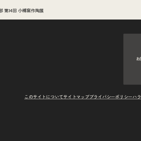
 第14回 小榑窯作陶展
お
このサイトについて
サイトマップ
プライバシーポリシー
ハ