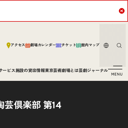
Cl
言語
サイト内
アクセス
劇場カレンダー
チケット
館内マップ
サービス
施設の貸出情報
東京芸術劇場とは
芸劇ジャーナル
芸倶楽部 第14