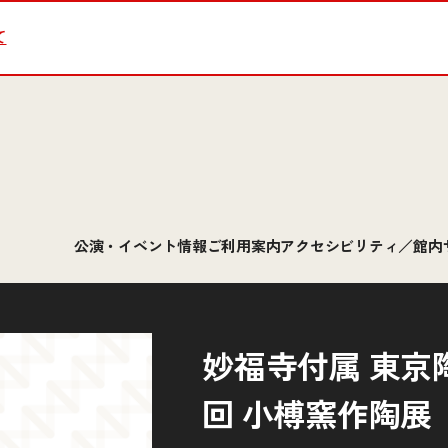
て
公演・イベント情報
ご利用案内
アクセシビリティ／館内
妙福寺付属 東京陶
回 小榑窯作陶展