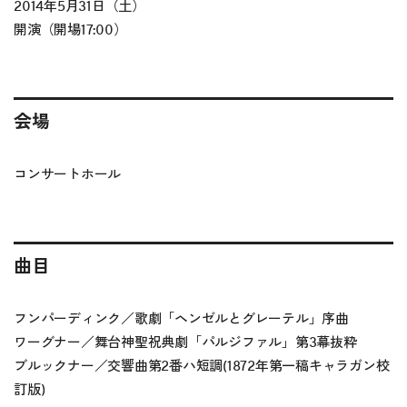
2014年5月31日（土）
開演（開場17:00）
会場
コンサートホール
曲目
フンパーディンク／歌劇「ヘンゼルとグレーテル」序曲
ワーグナー／舞台神聖祝典劇「パルジファル」第3幕抜粋
ブルックナー／交響曲第2番ハ短調(1872年第一稿キャラガン校
訂版)