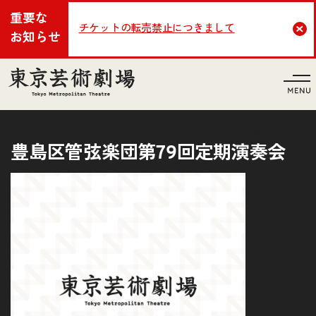
重要な
チケットの転売禁止につきまして
Cl
お知らせ
言語
豊島区管弦楽団第79回定期演奏会