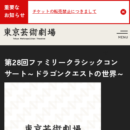
重要な
チケットの転売禁止につきまして
Cl
お知らせ
言語
第28回ファミリークラシックコン
サート～ドラゴンクエストの世界～