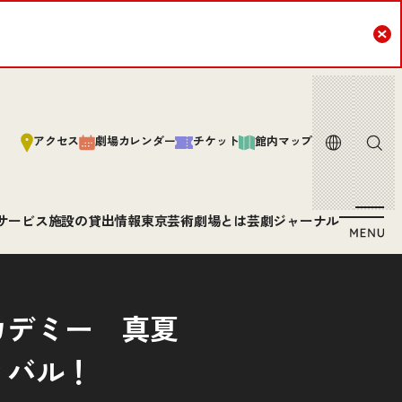
Cl
言語
サイト内
アクセス
劇場カレンダー
チケット
館内マップ
サービス
施設の貸出情報
東京芸術劇場とは
芸劇ジャーナル
カデミー 真夏
ィバル！