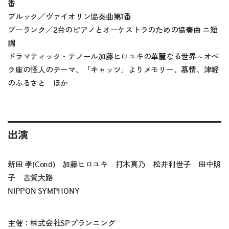
番
ブルック／ヴァイオリン協奏曲第1番
プーランク／2台のピアノとオーケストラのための協奏曲 ニ短
調
ドラマティック・テノール加藤ヒロユキの華麗なる世界～オペ
ラ座の怪人のテーマ、「キャッツ」よりメモリー、慕情、津軽
のふるさと ほか
出演
新田 孝(Cond) 加藤ヒロユキ 打木真乃 松井利世子 田中照
子 古賀大路
NIPPON SYMPHONY
主催：株式会社SPプランニング