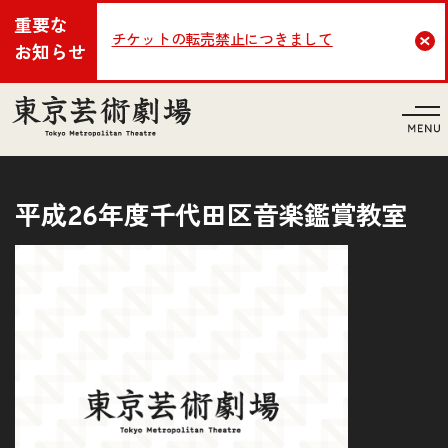
重要な
チケットの転売禁止につきまして
Cl
お知らせ
言語
平成26年度千代田区音楽鑑賞教室