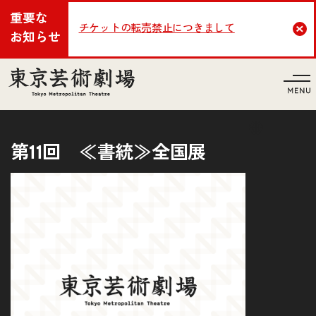
重要な
チケットの転売禁止につきまして
Cl
お知らせ
言語
第11回 ≪書統≫全国展