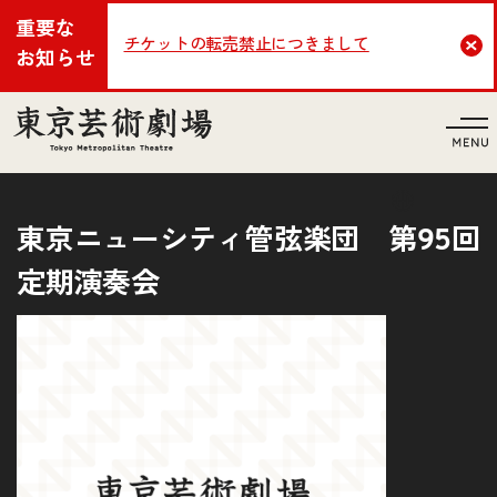
重要な
チケットの転売禁止につきまして
Cl
お知らせ
言語
東京ニューシティ管弦楽団 第95回
定期演奏会