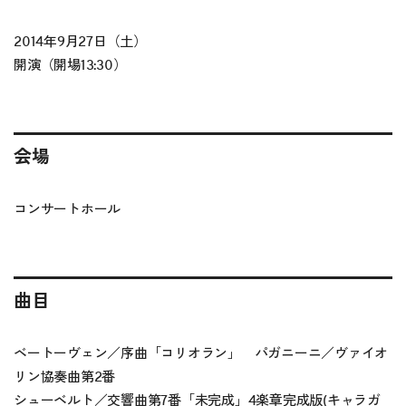
2014年9月27日（土）
開演（開場13:30）
会場
コンサートホール
曲目
ベートーヴェン／序曲「コリオラン」 パガニーニ／ヴァイオ
リン協奏曲第2番
シューベルト／交響曲第7番「未完成」4楽章完成版(キャラガ