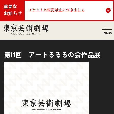
重要な
チケットの転売禁止につきまして
Cl
お知らせ
言語
第11回 アートるるるの会作品展