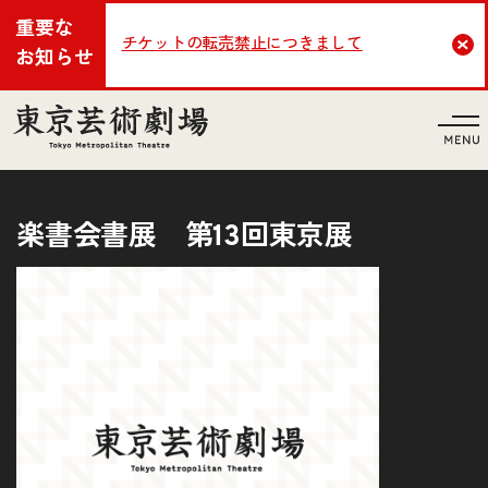
重要な
チケットの転売禁止につきまして
Cl
お知らせ
言語
楽書会書展 第13回東京展